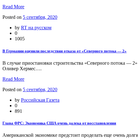
Read More
Posted on
5 сентября, 2020
by
RT на русском
0
1005
В Германии оценили последствия отказа от «Северного потока — 2»
В случае приостановки строительства «Северного потока — 2»
Оливер Хермес….
Read More
Posted on
5 сентября, 2020
by
Российская Газета
0
891
Глава ФРС: Экономика США очень далека от восстановления
Американской экономике предстоит проделать еще очень долги