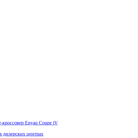
-кроссовер Enyaq Coupe iV
 дилерских центрах