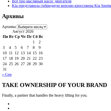
Всё про масляный насос двигателя
Kia представила гибридную версию кроссовера Kia Sport
Архивы
Архивы
Август 2026
Пн
Вт
Ср
Чт
Пт
Сб
Вс
1
2
3
4
5
6
7
8
9
10
11
12
13
14
15
16
17
18
19
20
21
22
23
24
25
26
27
28
29
30
31
« Сен
TAKE OWNERSHIP OF YOUR BRAND
Finally, a partner that handles the heavy lifting for you.