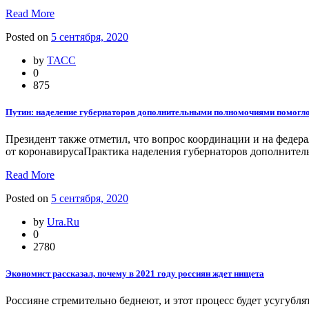
Read More
Posted on
5 сентября, 2020
by
ТАСС
0
875
Путин: наделение губернаторов дополнительными полномочиями помогло
Президент также отметил, что вопрос координации и на федер
от коронавирусаПрактика наделения губернаторов дополни
Read More
Posted on
5 сентября, 2020
by
Ura.Ru
0
2780
Экономист рассказал, почему в 2021 году россиян ждет нищета
Россияне стремительно беднеют, и этот процесс будет усугуб