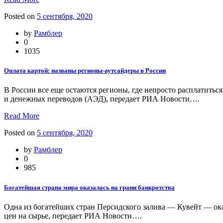
Posted on
5 сентября, 2020
by
Рамблер
0
1035
Оплата картой: названы регионы-аутсайдеры в России
В России все еще остаются регионы, где непросто расплатить
и денежных переводов (АЭД), передает РИА Новости….
Read More
Posted on
5 сентября, 2020
by
Рамблер
0
985
Богатейшая страна мира оказалась на грани банкротства
Одна из богатейших стран Персидского залива — Кувейт — ока
цен на сырье, передает РИА Новости….