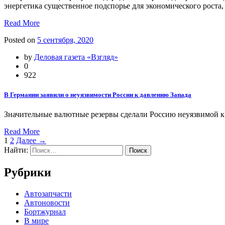
энергетика существенное подспорье для экономического роста
Read More
Posted on
5 сентября, 2020
by
Деловая газета «Взгляд»
0
922
В Германии заявили о неуязвимости России к давлению Запада
Значительные валютные резервы сделали Россию неуязвимой к 
Read More
1
2
Далее →
Найти:
Рубрики
Автозапчасти
Автоновости
Бортжурнал
В мире