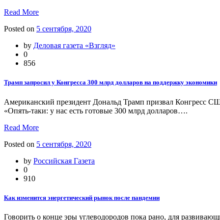
Read More
Posted on
5 сентября, 2020
by
Деловая газета «Взгляд»
0
856
Трамп запросил у Конгресса 300 млрд долларов на поддержку экономики
Американский президент Дональд Трамп призвал Конгресс США
«Опять-таки: у нас есть готовые 300 млрд долларов….
Read More
Posted on
5 сентября, 2020
by
Российская Газета
0
910
Как изменится энергетический рынок после пандемии
Говорить о конце эры углеводородов пока рано, для развиваю