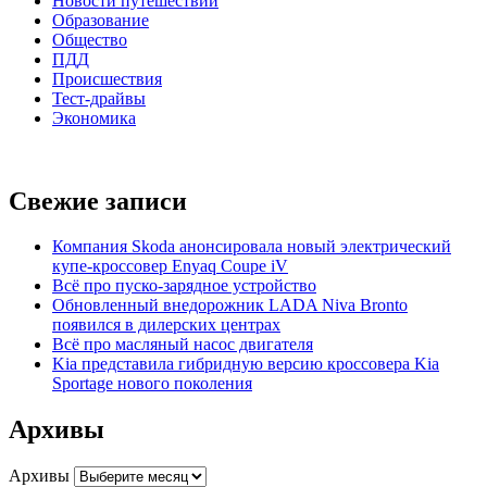
Новости путешествий
Образование
Общество
ПДД
Происшествия
Тест-драйвы
Экономика
Свежие записи
Компания Skoda анонсировала новый электрический
купе-кроссовер Enyaq Coupe iV
Всё про пуско-зарядное устройство
Обновленный внедорожник LADA Niva Bronto
появился в дилерских центрах
Всё про масляный насос двигателя
Kia представила гибридную версию кроссовера Kia
Sportage нового поколения
Архивы
Архивы