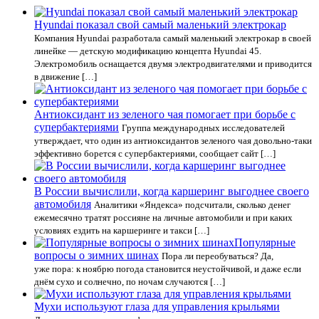
Hyundai показал свой самый маленький электрокар
Компания Hyundai разработала самый маленький электрокар в своей
линейке — детскую модификацию концепта Hyundai 45.
Электромобиль оснащается двумя электродвигателями и приводится
в движение […]
Антиоксидант из зеленого чая помогает при борьбе с
супербактериями
Группа международных исследователей
утверждает, что один из антиоксидантов зеленого чая довольно-таки
эффективно борется с супербактериями, сообщает сайт […]
В России вычислили, когда каршеринг выгоднее своего
автомобиля
Аналитики «Яндекса» подсчитали, сколько денег
ежемесячно тратят россияне на личные автомобили и при каких
условиях ездить на каршеринге и такси […]
Популярные
вопросы о зимних шинах
Пора ли переобуваться? Да,
уже пора: к ноябрю погода становится неустойчивой, и даже если
днём сухо и солнечно, по ночам случаются […]
Мухи используют глаза для управления крыльями