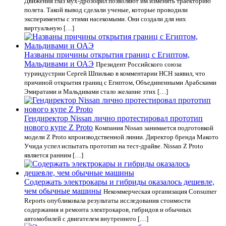
Движения глаз мух-дрозофил позволяют им изменять траекторию
полета. Такой вывод сделали ученые, которые проводили
эксперименты с этими насекомыми. Они создали для них
виртуальную […]
Названы причины открытия границ с Египтом,
Мальдивами и ОАЭ
Президент Российского союза
туриндустрии Сергей Шпилько в комментарии НСН заявил, что
причиной открытия границ с Египтом, Объединенными Арабскими
Эмиратами и Мальдивами стало желание этих […]
Гендиректор Nissan лично протестировал прототип
нового купе Z Proto
Компания Nissan занимается подготовкой
модели Z Proto кпроизводственной линии. Директор бренда Макото
Учида успел испытать прототип на тест-драйве. Nissan Z Proto
является ранним […]
Содержать электрокары и гибриды оказалось дешевле,
чем обычные машины
Некоммерческая организация Consumer
Reports опубликовала результаты исследования стоимости
содержания и ремонта электрокаров, гибридов и обычных
автомобилей c двигателем внутреннего […]