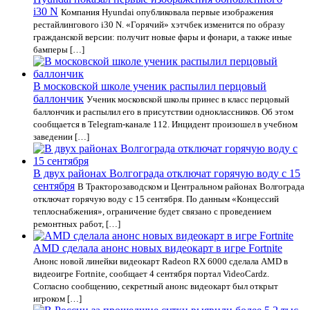
i30 N
Компания Hyundai опубликовала первые изображения
рестайлингового i30 N. «Горячий» хэтчбек изменится по образу
гражданской версии: получит новые фары и фонари, а также иные
бамперы […]
В московской школе ученик распылил перцовый
баллончик
Ученик московской школы принес в класс перцовый
баллончик и распылил его в присутствии одноклассников. Об этом
сообщается в Telegram-канале 112. Инцидент произошел в учебном
заведении […]
В двух районах Волгограда отключат горячую воду с 15
сентября
В Тракторозаводском и Центральном районах Волгограда
отключат горячую воду с 15 сентября. По данным «Концессий
теплоснабжения», ограничение будет связано с проведением
ремонтных работ, […]
AMD сделала анонс новых видеокарт в игре Fortnite
Анонс новой линейки видеокарт Radeon RX 6000 сделала AMD в
видеоигре Fortnite, сообщает 4 сентября портал VideoCardz.
Согласно сообщению, секретный анонс видеокарт был открыт
игроком […]