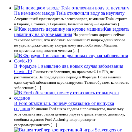
На немецком заводе Tesla отключили воду за неуплату
Американский производитель электрокаров, компания Tesla, строит
в Европе, а, точнее, в Германии, большой завод — Gigafactory […]
Как заделать
царапину на кузове машины
На российских дорогах сейчас
так много машин, что избежать минимальных повреждений кузова
не удастся даже самому аккуратному автолюбителю. Машина
со временем покрывается мелкими […]
В Формуле 1 выявлено два новых случая заболевания
Covid-19
Личности заболевших, по правилам Ф1 и FIA, не
разглашаются. За предыдущий период в Формуле 1 был выявлен
один случай заболевания коронавирусом. Таким образом, количество
заболевших […]
В Ford объяснили, почему отказались от выпуска
седанов
Компания Ford сняла седаны с производства, поскольку
этот сегмент авторынка демонстрирует отрицательную динамику,
сообщил изданию Ford Authority вице-президент
североамериканского […]