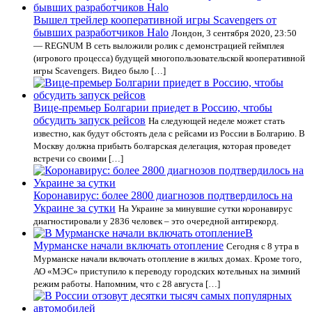
Вышел трейлер кооперативной игры Scavengers от
бывших разработчиков Halo
Лондон, 3 сентября 2020, 23:50
— REGNUM В сеть выложили ролик с демонстрацией геймплея
(игрового процесса) будущей многопользовательской кооперативной
игры Scavengers. Видео было […]
Вице-премьер Болгарии приедет в Россию, чтобы
обсудить запуск рейсов
На следующей неделе может стать
известно, как будут обстоять дела с рейсами из России в Болгарию. В
Москву должна прибыть болгарская делегация, которая проведет
встречи со своими […]
Коронавирус: более 2800 диагнозов подтвердилось на
Украине за сутки
На Украине за минувшие сутки коронавирус
диагностировали у 2836 человек – это очередной антирекорд.
В
Мурманске начали включать отопление
Сегодня с 8 утра в
Мурманске начали включать отопление в жилых домах. Кроме того,
АО «МЭС» приступило к переводу городских котельных на зимний
режим работы. Напомним, что с 28 августа […]